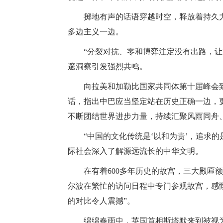
掷地有声的话语穿越时空，释放着持久
多边主义一边。
“分裂对抗、零和博弈注定没有出路，
邃洞察引发强烈共鸣。
向拉美和加勒比国家共同体第十届峰会
话，指出中巴应当坚定站在历史正确一边，
不断团结世界进步力量，持续汇聚风雨同舟
“中国的文化传统是‘以和为贵’，追求
际社会深入了解源远流长的中华文明。
在有着600多年历史的故宫，三大殿匾
尔波在繁忙的访问日程中专门参观故宫，感
的对比令人震撼”。
绵绵春雨中，英国首相斯塔默来到被视