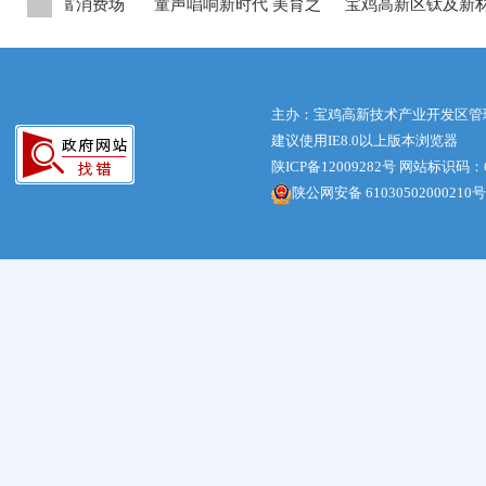
新区 丰富消费场
童声唱响新时代 美育之
宝鸡高新区钛及新材
激发市场活力
花绽高新 宝鸡高新区举
业园（科技新城园区
办第...
光伏...
主办：宝鸡高新技术产业开发区管
建议使用IE8.0以上版本浏览器
陕ICP备12009282号
网站标识码：61
陕公网安备 61030502000210号