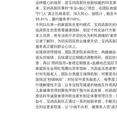
这样暖心的场景，是宝鸡高新区创新组建的55支家
来，宝鸡高新区秉持“专业+贴心”理念，在团队效
守门人”真正扎根基层、深入民心。据统计，截至今
95.61%，履约服务率100%。
不同以往单一的家庭医生签约模式，宝鸡高新区的每
临床医生负责查看健康指标、制定个性化诊疗方案
本土优势，将专业医疗术语转化为村民易懂的“家常
记者了解到，为切实回应群众健康关切，宝鸡高新
服务真正暖到群众心坎上。
在慢病管理领域，团队贯穿防未病理念，构建确诊
源头控病情，后续通过定期随访调整用药、跟踪饮
查，再以“用药指导+食谱定期推送+血糖动态追踪
家庭医生会用红笔圈出异常指标，为高血压患者将
针对失能老人，团队分类建立保障机制：对重度失能
急情况“秒级响应”；对轻至中度失能老人，每季度
疗缓解慢性不适，以专业指导规避药物相互作用风
儿童健康管理则聚焦早期干预与长远发展，对易感
推送科学减脂食谱并联合家长制定体重管理日历；
如今，宝鸡高新区正通过一系列创新举措，不断完
念到达更多院落，让“小病不出村、健康有人管”成