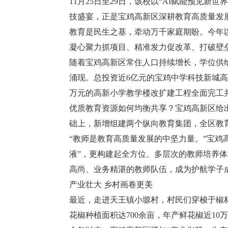
11月25日至29日，该校以“AI赋能预见
技盛宴，正是宝鸡高新区深耕教育高质量发
教育是民生之基，牵动万千家庭期盼。今年
凝心聚力抓项目、精准发力促改革、打破壁
随着宝鸡高新区常住人口持续增长，学位供
涌现。总投资近6亿元的宝鸡中学科技新城高级
万元的高新小学教学楼改扩建工程全面完工
优质教育资源如何均衡共享？宝鸡高新区给出
础上，新增组建两个纵向教育集团，全区教
“教师是教育高质量发展的中坚力量。”宝鸡
液”，更构建起全方位、多层次的教师培养体
高尚、业务精湛的教师队伍，成为护航学子
产业壮大 乡村画卷更美
最近，走进天王镇小塬村，村民们穿梭于椒
花椒种植面积达700余亩，年产鲜花椒近10