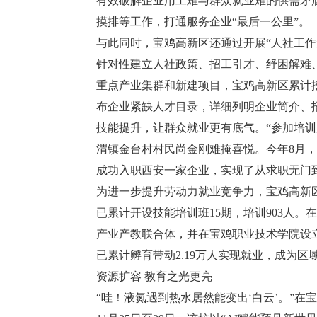
有效破解企业用工难与群众就业难的供需矛
摸排等工作，打通服务企业“最后一公里”。
与此同时，宝鸡高新区还通过开展“人社工作
针对性建立人社政策、招工引才、纾困解难、
重点产业集群和新建项目，宝鸡高新区累计挖
布企业紧缺人才目录，详细列明企业简介、
技能提升，让群众就业更有底气。“参加培
渭镇金台村村民尚金刚难掩喜悦。今年8月
成功入职西安一家企业，实现了从求职无门
为进一步提升劳动力就业竞争力，宝鸡高新
已累计开设技能培训班15期，培训903人
产业产教联合体，并在宝鸡职业技术学院设
已累计孵育带动2.19万人实现就业，成为区
资源扩容 教育之光更亮
“哇！液氮遇到热水居然能变出‘白云’。”