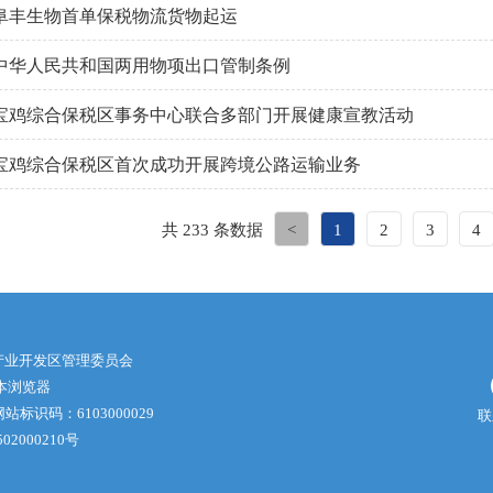
阜丰生物首单保税物流货物起运
中华人民共和国两用物项出口管制条例
宝鸡综合保税区事务中心联合多部门开展健康宣教活动
宝鸡综合保税区首次成功开展跨境公路运输业务
共 233 条数据
<
1
2
3
4
产业开发区管理委员会
版本浏览器
站标识码：6103000029
联
02000210号