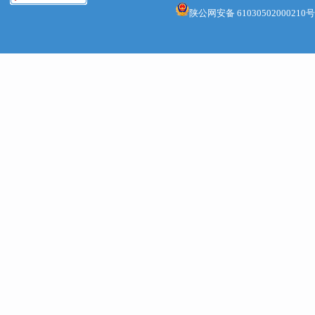
3.综合研
陕公网安备 61030502000210号
关部门按
对照有关
面、精准
批建分离
在一户两
规行为的
办按照“
物）问题
职责，牵
自行拆除
主拆除违
依法依规