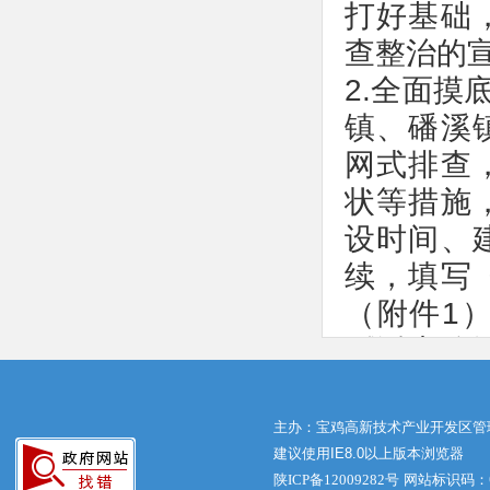
打好基础
查整治的
2.全面摸
镇、磻溪
网式排查
状等措施
设时间、
续，填写
（附件1
《潘太路
底数清、
岭办提供
主办：宝鸡高新技术产业开发区管
建议使用IE8.0以上版本浏览器
属建筑物
陕ICP备12009282号
网站标识码：61