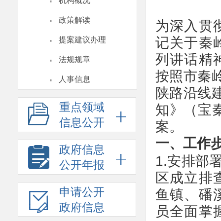
·
机构概况
·
政策解读
为深入贯
·
记关于秦
提案建议办理
·
列讲话精
法规规章
按照市秦
·
人事信息
陕路沿线
重点领域
知》（宝秦
信息公开
案。
一、工作
政府信息
1.安排部
公开年报
区成立排
申请公开
鱼镇、磻
政府信息
员全面掌