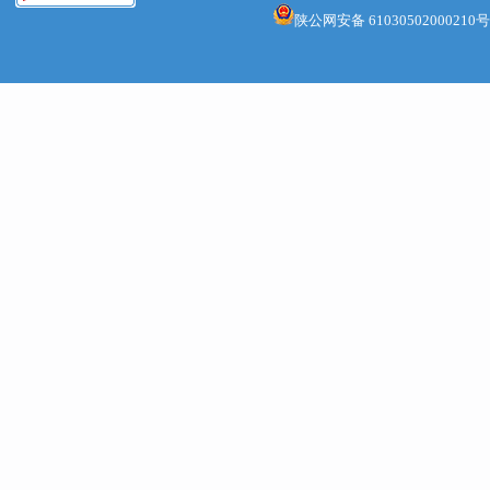
后监管纠
陕公网安备 61030502000210号
严重危害
工作机制
（一）承
1.承诺
意识形态
直接关系
险较大、
不适用承
企经营许
行。
2.承诺
自主选择