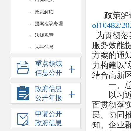
·
机构概况
·
政策解读
政策解
·
ol10482/20
提案建议办理
·
为贯彻落
法规规章
服务效能提
·
人事信息
方案的通知
重点领域
力构建以“
信息公开
结合高新
一、总
政府信息
以习近平
公开年报
面贯彻落
申请公开
民、协同
政府信息
知、企业