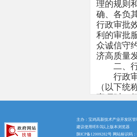
理的规则
确、各负
行政审批
利的审批服
众诚信守
济高质量
二、行政
行政审批
（以下统称
事项时，
材料、后
合审批条
主办：宝鸡高新技术产业开发区管
相关法律
建议使用IE8.0以上版本浏览器
陕ICP备12009282号
网站标识码：61